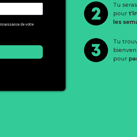
Tu seras
pour
t'i
les sem
connaissance de votre
Tu trou
bienve
pour
pa