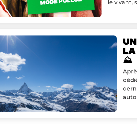
le vivant, s
UN
LA
⛰️
Aprè
dédié
dern
auto