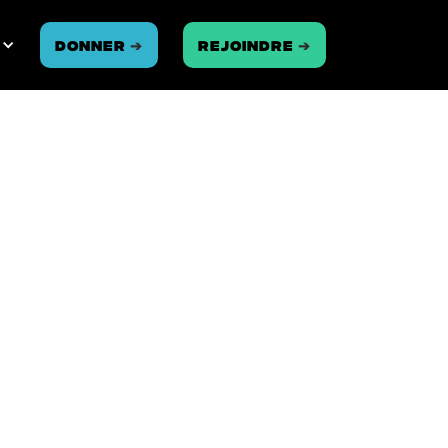
Donner
➔
REJOINDRE
➔