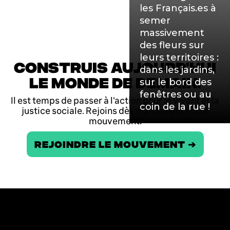
les Français.es à
semer
massivement
des fleurs sur
leurs territoires :
CONSTRUIS AUJOURD'HUI
dans les jardins,
LE MONDE DE DEMAIN.
sur le bord des
fenêtres ou au
Il est temps de passer à l'action pour le vivant et la
coin de la rue !
justice sociale. Rejoins dès maintenant notre
mouvement.
REJOINDRE LE MOUVEMENT ➔