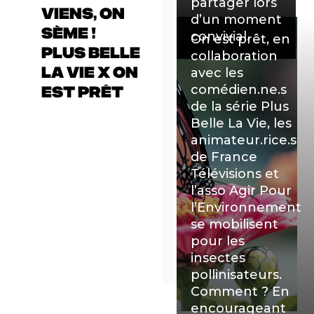
partager lors
VIENS, ON
d’un moment
SÈME !
convivial.
On est prêt, en
PLUS BELLE
collaboration
LA VIE X ON
avec les
comédien.ne.s
EST PRÊT
de la série Plus
Belle La Vie, les
animateur.rice.s
de France
Télévisions et
l’asso Agir Pour
l’Environnement
se mobilisent
pour les
insectes
pollinisateurs.
Comment ? En
encourageant