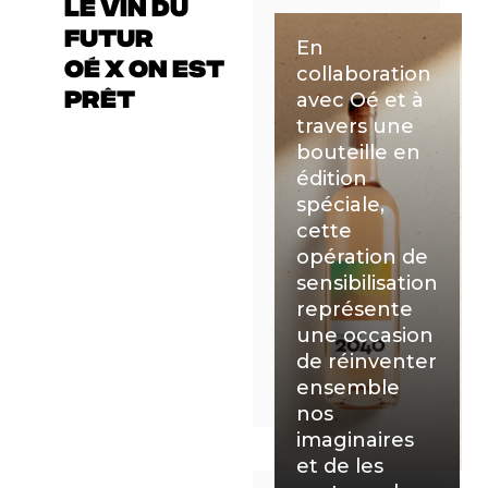
LE VIN DU
FUTUR
En
OÉ X ON EST
collaboration
PRÊT
avec Oé et à
travers une
bouteille en
édition
spéciale,
cette
opération de
sensibilisation
représente
une occasion
de réinventer
ensemble
nos
imaginaires
et de les