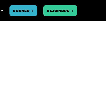
Donner
➔
REJOINDRE
➔