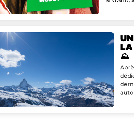
le vivant, s
UN
LA
⛰️
Aprè
dédié
dern
auto