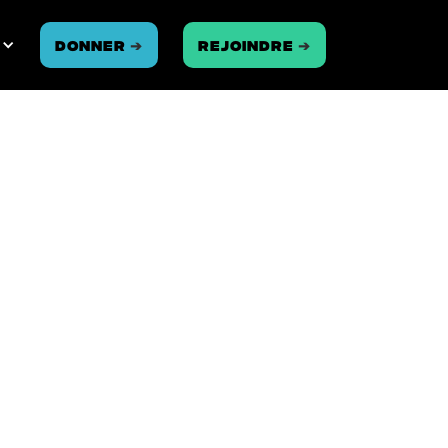
Donner
➔
REJOINDRE
➔