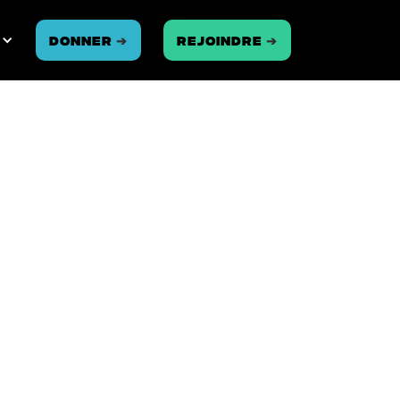
Donner
➔
REJOINDRE
➔