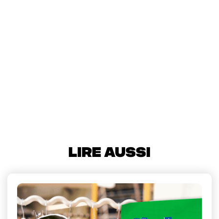
sauvage
notre vidéo de ralliement
bit.ly/zone-sauvage-video
LIRE AUSSI