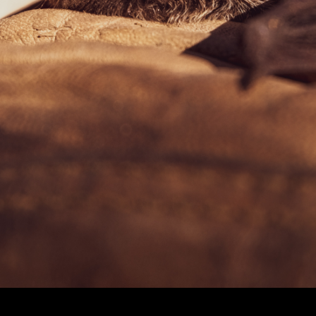
France soit l'équivalent d'un département
tous les 10 ans !).
Sa mauvaise réputation
On l’a associée aux vampires, au diable, on
l’a crucifiée sur les portes des granges et la
croyance qu’elle vient s'emmêler dans les
cheveux pour effrayer les jeunes filles est
encore tenace. Cela n’a pas donné envie à
grand monde de la protéger… Mais regarde-
la bien, et ose nous dire qu’elle est pas super
mignonne.