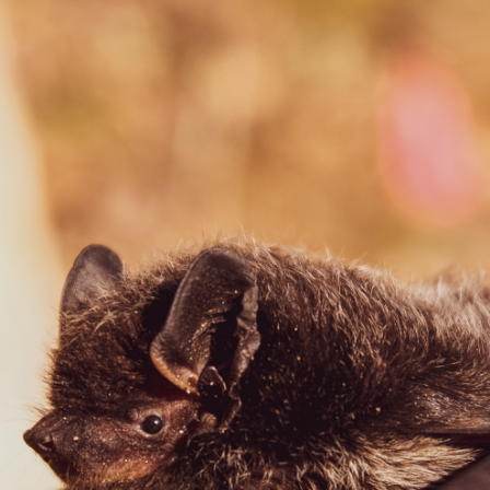
La destruction de ses
habitats
Elle aime nicher dans les trous des vieux
troncs d'arbres (la gestion forestière en a
réduit le nombre) et sous les vieilles
charpentes non traitées chimiquement (il y
en a de moins en moins).
Tout ce qui la prive de
nourriture
Elle mange des insectes, or leur population
est en déclin à cause des produits utilisés
notamment par l’agriculture intensive et
parce qu'on bétonne à outrance (selon le
Ministère de la Transition Écologique, entre
20 000 et 30 000 hectares chaque année en