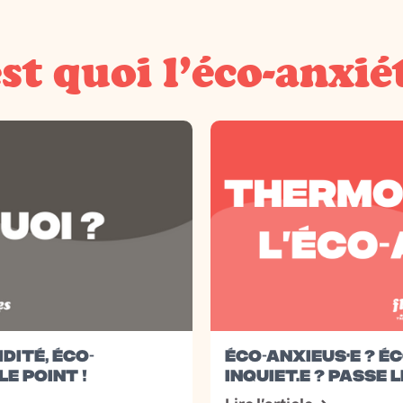
st quoi l’éco-anxié
DITÉ, ÉCO-
ÉCO-ANXIEUS·E ? ÉC
E POINT !
INQUIET.E ? PASSE L