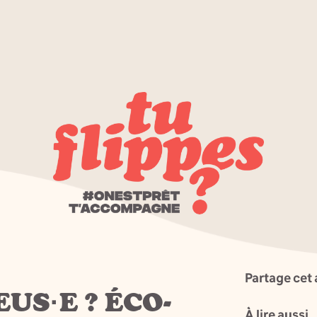
Partage cet 
US·E ? ÉCO-
À lire aussi