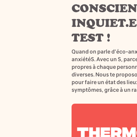
CONSCIENT
INQUIET.E
TEST !
Quand on parle d’éco-anxié
anxiétéS. Avec un S, parc
propres à chaque personn
diverses. Nous te propos
pour faire un état des lie
symptômes, grâce à un rap