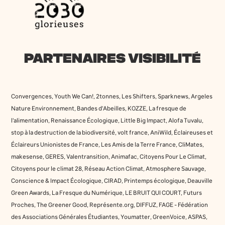
PARTENAIRES VISIBILITÉ
Convergences, Youth We Can!, 2tonnes, Les Shifters, Sparknews, Argeles
Nature Environnement, Bandes d'Abeilles, KOZZE, La fresque de
l'alimentation, Renaissance Écologique, Little Big Impact, Alofa Tuvalu,
stop à la destruction de la biodiversité, volt france, AniWild, Éclaireuses et
Éclaireurs Unionistes de France, Les Amis de la Terre France, CliMates,
makesense, GERES, Valentransition, Animafac, Citoyens Pour Le Climat,
Citoyens pour le climat 28, Réseau Action Climat, Atmosphere Sauvage,
Conscience & Impact Écologique, CIRAD, Printemps écologique, Deauville
Green Awards, La Fresque du Numérique, LE BRUIT QUI COURT, Futurs
Proches, The Greener Good, Représente.org, DIFFUZ, FAGE - Fédération
des Associations Générales Étudiantes, Youmatter, GreenVoice, ASPAS,