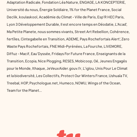
Adaptation Radicale, Fondation Léa Nature, ENGAGE, LA KONCEPTERIE,
Université du nous, Énergie Soldiaire, 1% for the Planet France, Social
Declik, koulaskool, Académie du Climat - Ville de Paris, Esp'R HEC Paris,
Lyon 3 Développement Durable, Il est encore temps en Déodatie, L'Acad',
Ma Petite Planete, nous sommes vivants, Street Art Rebellion, Cohérence,
fertîles, Cintegabelle en Transition, ADEME, Pays Rochefortais Alert', Zero
Waste Pays Rochefortais, FNE Midi-Pyrénées, La Fourche, LIVEMORE,
Diffuz - Macif, Eau'Dyssée, Fridays For Future France, Enseignants de la
Transition, Ecopia, Nice Plogging, RESES, Mobicoop, Oé, Jeunes Engagés
pour le Monde, Ithaque, JeVeuxAider.gouv.fr, L'iglou, Unis Pour Le Climat
et la biodiversité, Les Collectifs, Protect Our Winters France, Ushuaïa TV,
Treebal, HOP, Psychologue.net, Humeco, NOWU, Wings of the Ocean,
Team for the Planet...