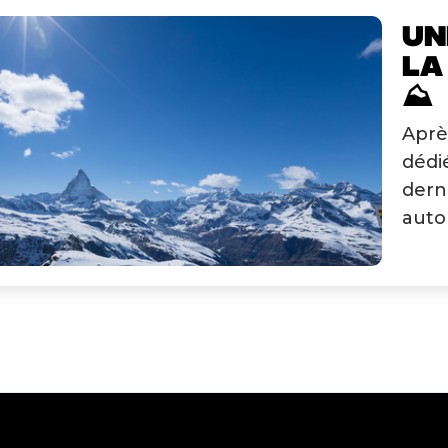
UN
LA
⛰️
Aprè
dédié
dern
auto