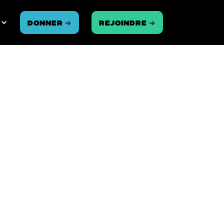
Donner
➔
REJOINDRE
➔